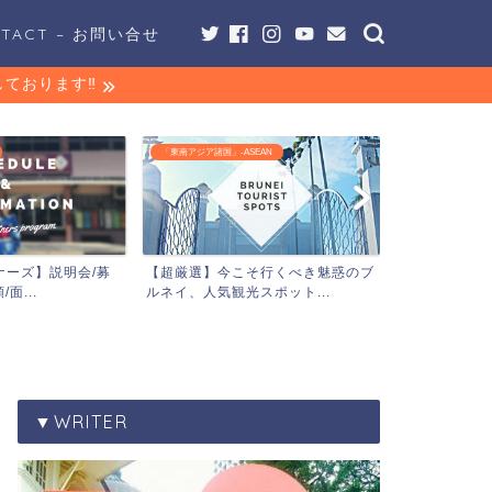
NTACT – お問い合せ
ております‼︎
ASEAN
「役立ち」-ITEM
「オセアニア諸国」
こそ行くべき魅惑のブ
これからマレー語を始める方へ―は
【私も日本
光スポット...
じめてのテキスト・辞書の...
国際交流事業
▼WRITER