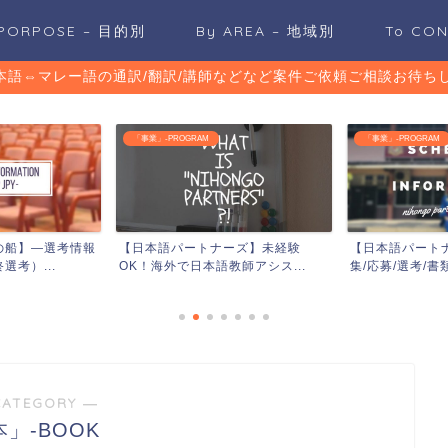
 PORPOSE – 目的別
By AREA – 地域別
To CO
日本語⇔マレー語の通訳/翻訳/講師などなど案件ご依頼ご相談お待ちし
「事業」-PROGRAM
「東南アジア諸国」-
ナーズ】未経験
【日本語パートナーズ】説明会/募
【超厳選】今
教師アシス...
集/応募/選考/書類/面...
ルネイ、人気観
CATEGORY ―
本」-BOOK