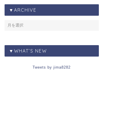
▼ARCHIVE
▼WHAT’S NEW
Tweets by jima8282