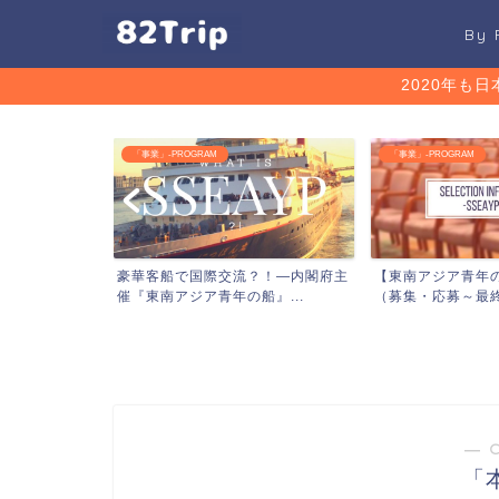
By
2020年も
「事業」-PROGRAM
「事業」-PROGRAM
流？！―内閣府主
【東南アジア青年の船】―選考情報
【日本語パート
船』...
（募集・応募～最終選考）...
OK！海外で日本語
― 
「