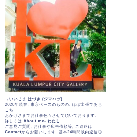
→いいじま はづき (ジマハヅ)
2020年現在, 東京ベースのものの. ほぼ出張であち
こち.
おかげさまでお仕事色々させて頂いております.
詳しくは
About me- わたし
.
ご意見ご質問, お仕事や広告依頼等, ご連絡は
Contact
からお願いします. 基本24時間以内返信◎