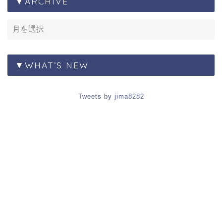
▼ARCHIVE
▼WHAT’S NEW
Tweets by jima8282