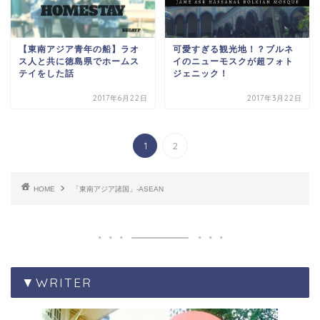
【東南アジア青年の船】ラオ
可愛すぎる観光地！？ブルネ
ス人と共に徳島県でホームス
イのニューモスクが超フォト
テイをした話
ジェニック！
2017年6月22日
2017年3月22日
1
2
HOME
「東南アジア諸国」-ASEAN
▼WRITER