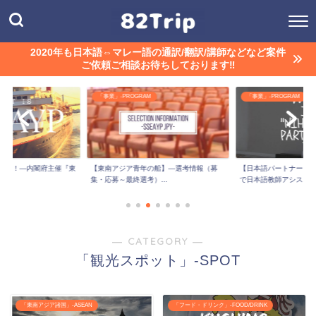
2020年も日本語⇔マレー語の通訳/翻訳/講師などなど案件
ご依頼ご相談お待ちしております‼︎
M
「事業」-PROGRAM
「事業」-PROGRAM
流？！―内閣府主催『東
【東南アジア青年の船】―選考情報（募
【日本語パートナーズ】
..
集・応募～最終選考）...
で日本語教師アシス...
― CATEGORY ―
「観光スポット」-SPOT
「東南アジア諸国」-ASEAN
「フード・ドリンク」-FOOD/DRINK