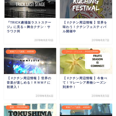
『TRICK劇場版ラストステー
【 #クチン周辺情報 】世界を
ジ』に見る～舞台クチン・サ
味わう！クチンフェスティバ
ラワク州
ル開催中
2018年8月10日
2018年8月7日
「東南アジア諸国」-ASEAN
「フード・ドリンク」-FOOD/DRINK
【 #クチン周辺情報 】世界の
【 #クチン周辺情報 】今食べ
音楽が楽しめる！ＲＷＭＦに
て！マレーシア果物シーズン
初潜入！
到来中！
2018年8月6日
2018年8月3日
「事業」-PROGRAM
「東南アジア諸国」-ASEAN