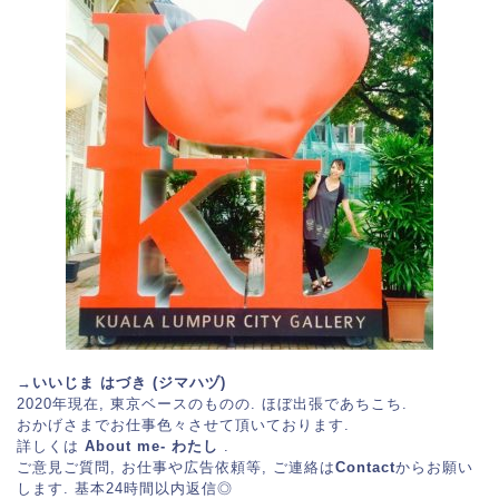
→いいじま はづき (ジマハヅ)
2020年現在, 東京ベースのものの. ほぼ出張であちこち.
おかげさまでお仕事色々させて頂いております.
詳しくは
About me- わたし
.
ご意見ご質問, お仕事や広告依頼等, ご連絡は
Contact
からお願い
します. 基本24時間以内返信◎