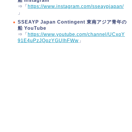
船 Instagram
⇒「
https://www.instagram.com/sseaypjapan/
」
SSEAYP Japan Contingent 東南アジア青年の
船 YouTube
⇒「
https://www.youtube.com/channel/UCxoY
91E4uPzJQozYGUIhFWw
」