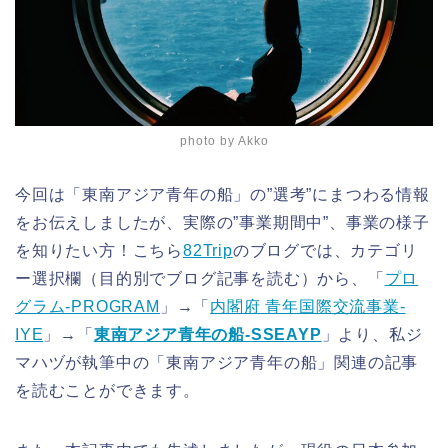
photo by Akko
今回は「東南アジア青年の船」の”選考”にまつわる情報
をお伝えしましたが、実際の”事業期間中”、事業の様子
を知りたい方！こちら
82Trip
のブログでは、カテゴリ
ー選択欄（目的別でブログ記事を読む）から、「
プロ
グラム-PROGRAM
」→「
内閣府 青年国際交流事業-
IYE
」→「
東南アジア青年の船-SSEAYP
」より、私ジ
マハヅが執筆中の「東南アジア青年の船」関連の記事
を読むことができます。