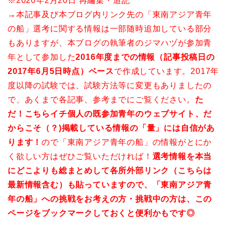
※2020年2月20日 再編集・追記
→本記事及び本ブログ内リンク先の「東南アジア青年
の船」選考に関する情報は一部随時追加している部分
もありますが、本ブログの執筆者のジマハヅが参加青
年として参加した
2016年度までの情報（記事投稿日の
2017年6月5日時点）ベース
で
作成しています。2017年
度以降の試験では、試験方法等に変更もありましたの
で、あくまで各記事、参考までにご覧ください。
た
だ！こちらイチ個人の既参加青年のウェブサイト、だ
からこそ（？)
掲載している情報の「量」
には自信があ
ります！
ので「東南アジア青年の船」の情報がとにか
く欲しい方はぜひご覧いただければ！
選考情報を本当
にどこよりも総まとめして各所外部リンク（こちらは
最新情報含む）も貼っていますので、「東南アジア青
年の船」への挑戦をお考えの方・挑戦中の方は、この
ページをブックマークしておくと便利かもです◎