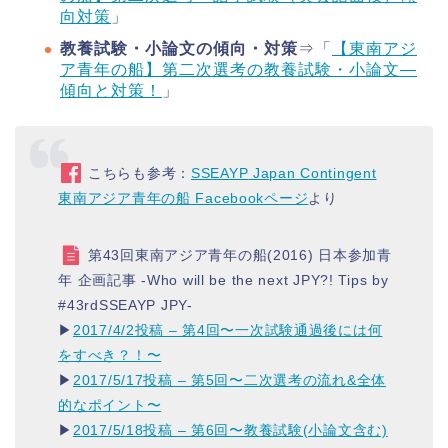
向対策
」
教養試験・小論文の傾向・対策
⇒「
【東南アジ
ア青年の船】第二次選考の教養試験・小論文―
傾向と対策！
」
こちらも参考：
SSEAYP
Japan Contingent
東南アジア青年の船 Facebookページ
より
第43回東南アジア青年の船(2016) 日本参加青
年 企画記事 -Who will be the next JPY?! Tips by
#43rdSSEAYP JPY-
▶︎
2017/4/2投稿 – 第4回〜一次試験通過後には何
をすべき？！〜
▶︎
2017/5/17投稿 – 第5回〜二次選考の流れ&全体
的なポイント〜
▶︎
2017/5/18投稿 – 第6回〜教養試験(小論文含む)