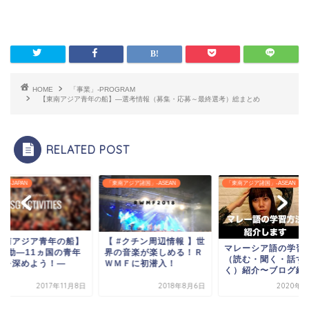
HOME
「事業」-PROGRAM
【東南アジア青年の船】―選考情報（募集・応募～最終選考）総まとめ
RELATED POST
N
「東南アジア諸国」-ASEAN
「東南アジア諸国」-ASEAN
ジア青年の船】
【 #クチン周辺情報 】世
マレーシア語の学習方法
11ヵ国の青年
界の音楽が楽しめる！Ｒ
（読む・聞く・話す・書
めよう！―
ＷＭＦに初潜入！
く）紹介〜ブログ編〜
2017年11月8日
2018年8月6日
2020年5月9日