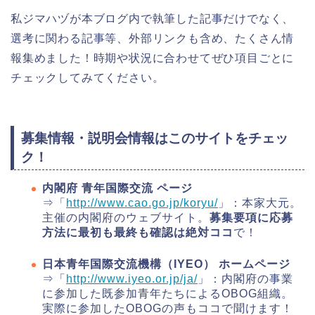
私ジマハヅが本ブログ内で執筆した記事だけでなく、
選考に関わる記事等、外部リンクも含め、たくさん情
報集めました！時期や状況に合わせてぜひ項目ごとに
チェックしてみてください。
募集情報・説明会情報はこのサイトをチェッ
ク！
内閣府 青年国際交流 ページ
⇒「
http://www.cao.go.jp/koryu/
」：本家大元。
主催の内閣府のウェブサイト。
募集要項に応募
方法に最初も最終も確認は絶対ココ
で！
日本青年国際交流機構（IYEO） ホームページ
⇒「
http://www.iyeo.or.jp/ja/
」：内閣府の事業
に参加した既参加青年たちによるOBOG組織。
実際に参加したOBOGの声もココで聞けます！