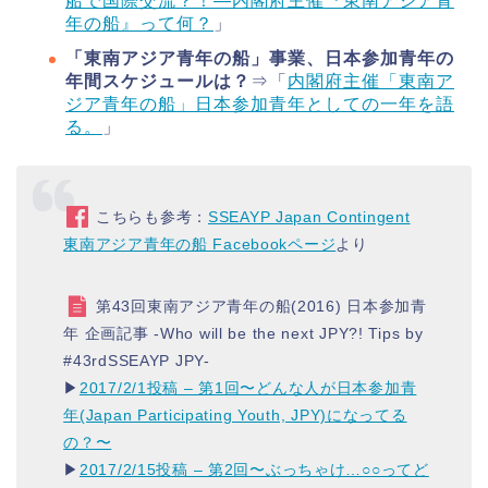
船で国際交流？！―内閣府主催『東南アジア青
年の船』って何？
」
「東南アジア青年の船」事業、日本参加青年の
年間スケジュールは？
⇒「
内閣府主催「東南ア
ジア青年の船」日本参加青年としての一年を語
る。
」
こちらも参考：
SSEAYP Japan Contingent
東南アジア青年の船 Facebookページ
より
第43回東南アジア青年の船(2016) 日本参加青
年 企画記事 -Who will be the next JPY?! Tips by
#43rdSSEAYP JPY-
▶︎
2017/2/1投稿 – 第1回〜どんな人が日本参加青
年(Japan Participating Youth, JPY)になってる
の？〜
▶︎
2017/2/15投稿 – 第2回〜ぶっちゃけ…○○ってど