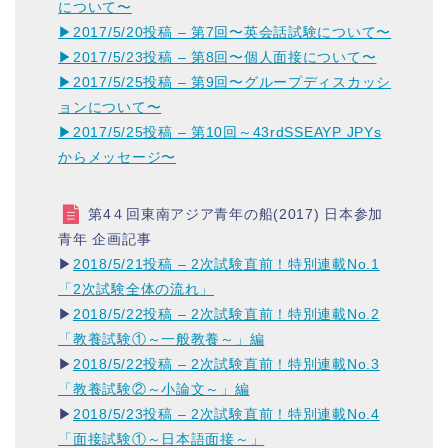
について〜
▶︎
2017/5/20投稿 – 第7回〜英会話試験について〜
▶︎
2017/5/23投稿 – 第8回〜個人面接について〜
▶︎
2017/5/25投稿 – 第9回〜グループディスカッシ
ョンについて〜
▶︎
2017/5/25投稿 – 第10回～
43rdSSEAYP
JPYs
からメッセージ〜
第4４回東南アジア青年の船(2017) 日本参加
青年 企画記事
▶︎
2018/5/21投稿 – 2次試験直前！特別連載No.1
「2次試験全体の流れ」
▶︎
2018/5/22投稿 – 2次試験直前！特別連載No.2
「教養試験①～一般教養～」編
▶︎
2018/5/22投稿 – 2次試験直前！特別連載No.3
「教養試験②～小論文～」編
▶︎
2018/5/23投稿 – 2次試験直前！特別連載No.4
「面接試験①～日本語面接～」