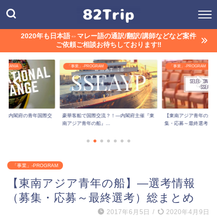
2020年も日本語⇔マレー語の通訳/翻訳/講師などなど案件
ご依頼ご相談お待ちしております‼︎
「事業」-PROGRAM
「事業」-PROGRAM
交
豪華客船で国際交流？！―内閣府主催『東
【東南アジア青年の船】―選考情報（募
南アジア青年の船』...
集・応募～最終選考）...
「事業」-PROGRAM
【東南アジア青年の船】―選考情報
（募集・応募～最終選考）総まとめ
2017年6月5日
/
2020年4月9日