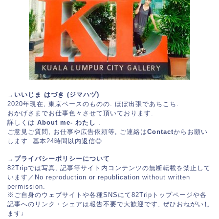
→いいじま はづき (ジマハヅ)
2020年現在, 東京ベースのものの. ほぼ出張であちこち.
おかげさまでお仕事色々させて頂いております.
詳しくは
About me- わたし
.
ご意見ご質問, お仕事や広告依頼等, ご連絡は
Contact
からお願い
します. 基本24時間以内返信◎
→プライバシーポリシーについて
82Trip
では写真, 記事等サイト内コンテンツの無断転載を禁止して
います／No reproduction or republication without written
permission.
※ご自身のウェブサイトや各種SNSにて
82Tripトップページ
や各
記事へのリンク・シェアは報告不要で大歓迎です, ぜひおねがいし
ます♩