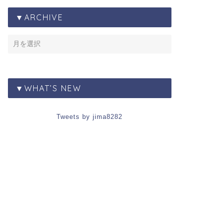
▼ARCHIVE
▼WHAT’S NEW
Tweets by jima8282