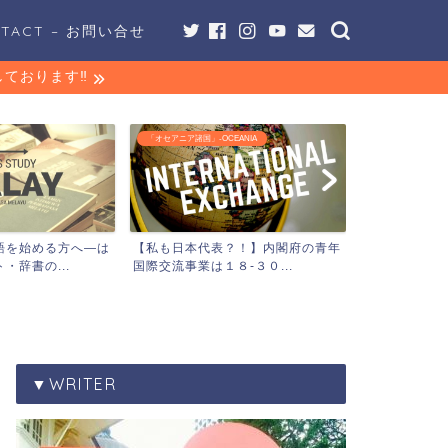
NTACT – お問い合せ
ております‼︎
「オセアニア諸国」-OCEANIA
「事業」-PROGRA
語を始める方へ―は
【私も日本代表？！】内閣府の青年
豪華客船で国
・辞書の...
国際交流事業は１８-３０...
催『東南アジア
▼WRITER