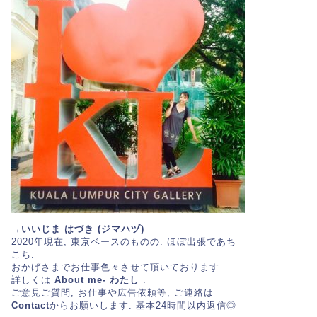
→いいじま はづき (ジマハヅ)
2020年現在, 東京ベースのものの. ほぼ出張であち
こち.
おかげさまでお仕事色々させて頂いております.
詳しくは
About me- わたし
.
ご意見ご質問, お仕事や広告依頼等, ご連絡は
Contact
からお願いします. 基本24時間以内返信◎