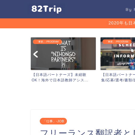
By
2020年も
「事業」-PROGRAM
「事業」-PROGRAM
船】―選考情報
【日本語パートナーズ】未経験
【日本語パートナー
）...
OK！海外で日本語教師アシス...
集/応募/選考/書類/面
「仕事」-JOB
フリーランス翻訳者と